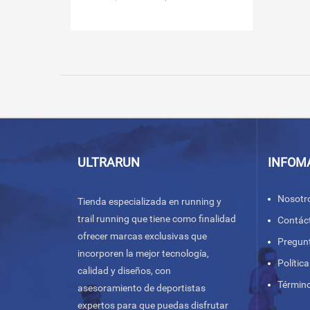
precio
precio
original
actual
era:
es:
$52.990.
$25.990.
ULTRARUN
INFOM
Nosotr
Tienda especializada en running y
trail running que tiene como finalidad
Contác
ofrecer marcas exclusivas que
Pregun
incorporen la mejor tecnología,
Polític
calidad y diseños, con
Término
asesoramiento de deportistas
expertos para que puedas disfrutar