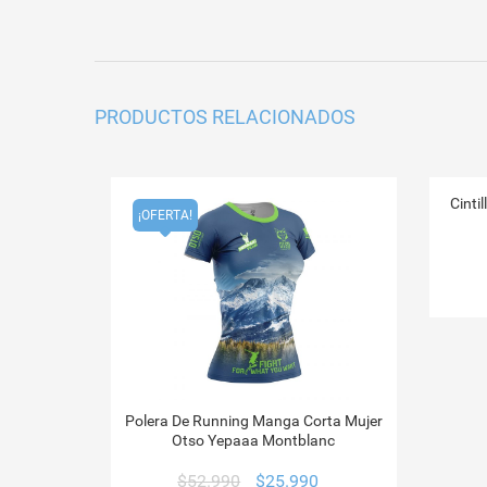
PRODUCTOS RELACIONADOS
Cint
¡OFERTA!
Polera De Running Manga Corta Mujer
Otso Yepaaa Montblanc
El
El
$
52.990
$
25.990