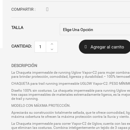
$169.990.
$99.990.
COMPARTIR :
TALLA
Chaqueta
CANTIDAD:
Agregar al carrito
impermeable
running
Mujer
|
DESCRIPCIÓN
Uglow
Vapor-
La Chaqueta impermeable de running Uglow Vapor-C2 para mujer combina fu
C2
para brindar protección, comodidad, ligereza y durabilidad.– 100% termosel
cantidad
CHAQUETA para trail running impermeable UGLOW Vapor-C2: PESO MÍN
Diseño 100% sin costuras. La chaqueta impermeable para running Uglow es 
tres capas impermeables de materiales extremadamente ligeros, es la mejor o
de trail y running.
MODELO CON MÁXIMA PROTECCIÓN.
Apreciarás su construcción totalmente sellada, que te ofrece comodidad, lig
máxima cobertura te ofrecen la máxima protección contra la lluvia y viento.
La Chaqueta impermeable para correr Vapor-C2 de Uglow, cuenta con las ex
que eliminan las costuras. Combina inteligentemente un tejido de 3 capas pa