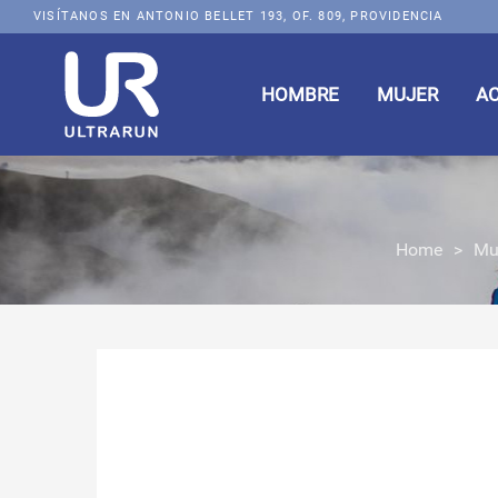
VISÍTANOS EN ANTONIO BELLET 193, OF. 809, PROVIDENCIA
HOMBRE
MUJER
A
Home
>
Mu