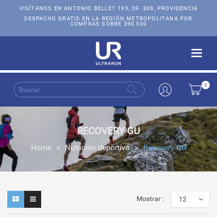
VISÍTANOS EN ANTONIO BELLET 193, OF. 809, PROVIDENCIA
DESPACHO GRATIS EN LA REGIÓN METROPOLITANA POR
COMPRAS SOBRE $90.000
Toggle
naviga
0
RECOVERY GU
Home
>
Nutrición deportiva
>
Recovery GU
Mostrar :
12