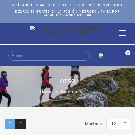
VISÍTANOS EN ANTONIO BELLET 193, OF. 809, PROVIDENCIA
DESPACHO GRATIS EN LA REGIÓN METROPOLITANA POR
COMPRAS SOBRE $90.000
Toggle
naviga
0
OTSO
Home
>
Marcas
>
Otso
Mostrar :
12