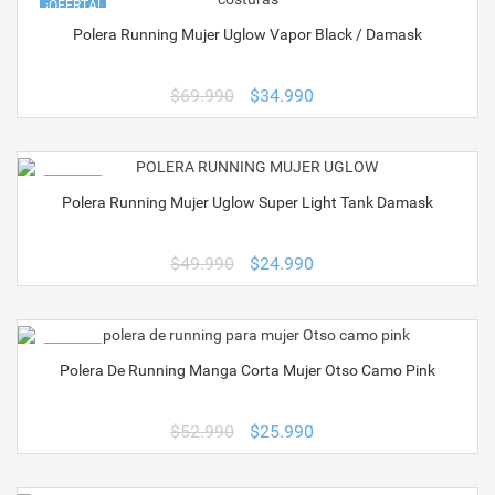
¡OFERTA!
Polera Running Mujer Uglow Vapor Black / Damask
El
El
$
69.990
$
34.990
precio
precio
original
actual
era:
es:
$69.990.
$34.990.
¡OFERTA!
Polera Running Mujer Uglow Super Light Tank Damask
El
El
$
49.990
$
24.990
precio
precio
original
actual
era:
es:
$49.990.
$24.990.
¡OFERTA!
Polera De Running Manga Corta Mujer Otso Camo Pink
El
El
$
52.990
$
25.990
precio
precio
original
actual
era:
es: