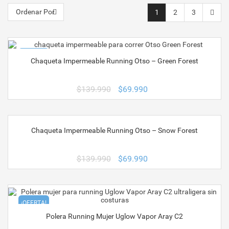
Ordenar Por
1
2
3
¡OFERTA!
Chaqueta Impermeable Running Otso – Green Forest
El
El
$
139.990
$
69.990
precio
precio
original
actual
era:
es:
$139.990.
$69.990.
Chaqueta Impermeable Running Otso – Snow Forest
¡OFERTA!
El
El
$
139.990
$
69.990
precio
precio
original
actual
era:
es:
$139.990.
$69.990.
¡OFERTA!
Polera Running Mujer Uglow Vapor Aray C2