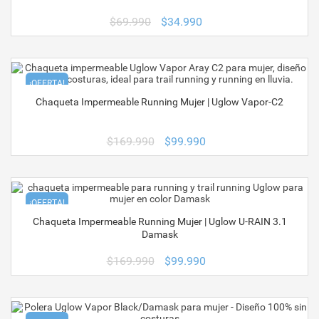
El
El
$
69.990
$
34.990
precio
precio
original
actual
era:
es:
$69.990.
$34.990.
¡OFERTA!
Chaqueta Impermeable Running Mujer | Uglow Vapor-C2
El
El
$
169.990
$
99.990
precio
precio
original
actual
era:
es:
$169.990.
$99.990.
¡OFERTA!
Chaqueta Impermeable Running Mujer | Uglow U-RAIN 3.1
Damask
El
El
$
169.990
$
99.990
precio
precio
original
actual
era:
es:
$169.990.
$99.990.