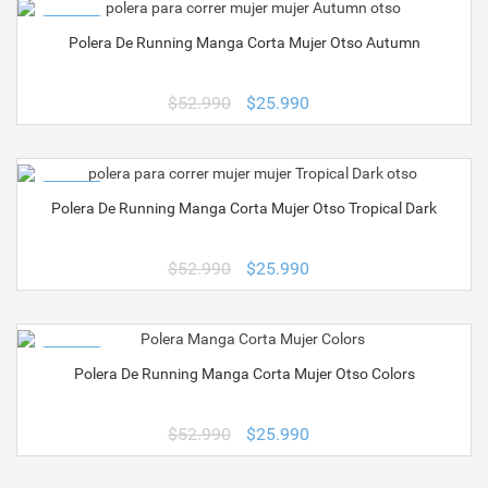
$52.990.
$25.990.
¡OFERTA!
Polera De Running Manga Corta Mujer Otso Autumn
El
El
$
52.990
$
25.990
precio
precio
original
actual
era:
es:
$52.990.
$25.990.
¡OFERTA!
Polera De Running Manga Corta Mujer Otso Tropical Dark
El
El
$
52.990
$
25.990
precio
precio
original
actual
era:
es:
$52.990.
$25.990.
¡OFERTA!
Polera De Running Manga Corta Mujer Otso Colors
El
El
$
52.990
$
25.990
precio
precio
original
actual