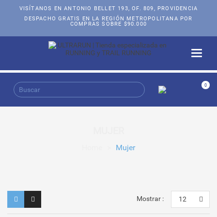
VISÍTANOS EN ANTONIO BELLET 193, OF. 809, PROVIDENCIA
DESPACHO GRATIS EN LA REGIÓN METROPOLITANA POR
COMPRAS SOBRE $90.000
Toggle
naviga
0
MUJER
Home
>
Mujer
Mostrar :
12