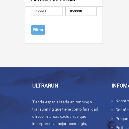
Precio
Precio
mínimo
máximo
Filtrar
ULTRARUN
INFOM
Nosotr
Tienda especializada en running y
trail running que tiene como finalidad
Contác
ofrecer marcas exclusivas que
Pregun
incorporen la mejor tecnología,
Polític