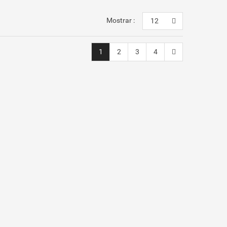
Mostrar :
12
1
2
3
4