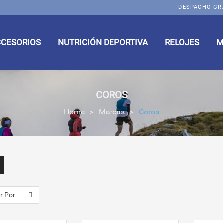
DESPACHO GR
CCESORIOS
NUTRICIÓN DEPORTIVA
RELOJES
M
COROS
Home
>
Marcas
>
Coros
r Por