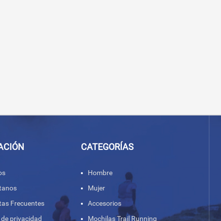
ACIÓN
CATEGORÍAS
os
Hombre
tanos
Mujer
tas Frecuentes
Accesorios
a de privacidad
Mochilas Trail Running