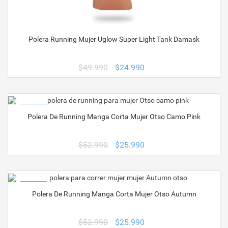
Polera Running Mujer Uglow Super Light Tank Damask
El
El
$
49.990
$
24.990
precio
precio
original
actual
era:
es:
$49.990.
$24.990.
¡OFERTA!
Polera De Running Manga Corta Mujer Otso Camo Pink
El
El
$
52.990
$
25.990
precio
precio
original
actual
era:
es:
$52.990.
$25.990.
¡OFERTA!
Polera De Running Manga Corta Mujer Otso Autumn
El
El
$
52.990
$
25.990