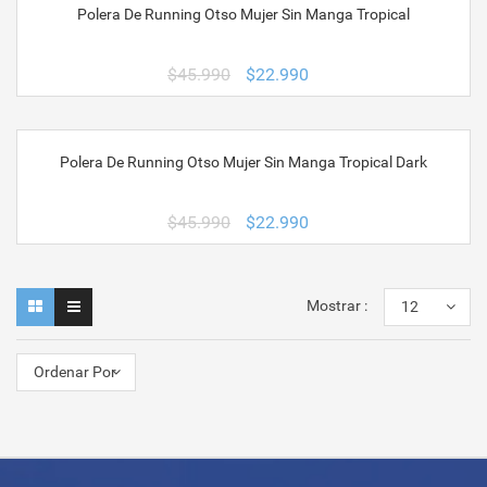
$45.990.
$22.990.
Polera De Running Otso Mujer Sin Manga Tropical
¡OFERTA!
El
El
$
45.990
$
22.990
precio
precio
original
actual
era:
es:
$45.990.
$22.990.
Polera De Running Otso Mujer Sin Manga Tropical Dark
¡OFERTA!
El
El
$
45.990
$
22.990
precio
precio
original
actual
era:
es:
$45.990.
$22.990.
Mostrar :
12
Ordenar Por