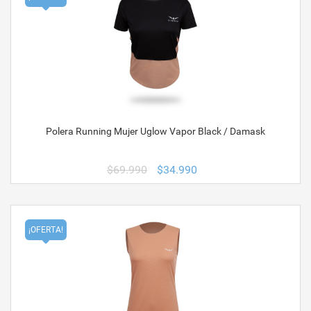
Polera Running Mujer Uglow Vapor Black / Damask
El
El
$
69.990
$
34.990
precio
precio
original
actual
era:
es:
$69.990.
$34.990.
¡OFERTA!