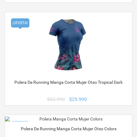
precio
precio
original
actual
era:
es:
$52.990.
$25.990.
¡OFERTA!
Polera De Running Manga Corta Mujer Otso Tropical Dark
El
El
$
52.990
$
25.990
precio
precio
original
actual
era:
es:
$52.990.
$25.990.
¡OFERTA!
Polera De Running Manga Corta Mujer Otso Colors