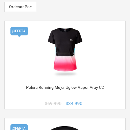
Ordenar Por
¡OFERTA!
Polera Running Mujer Uglow Vapor Aray C2
El
El
$
69.990
$
34.990
precio
precio
original
actual
era:
es:
$69.990.
$34.990.
¡OFERTA!