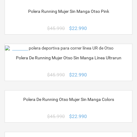
Polera Running Mujer Sin Manga Otso Pink
El
El
$
45.990
$
22.990
precio
precio
original
actual
era:
es:
$45.990.
$22.990.
¡OFERTA!
Polera De Running Mujer Otso Sin Manga Línea Ultrarun
El
El
$
45.990
$
22.990
precio
precio
original
actual
era:
es:
$45.990.
$22.990.
Polera De Running Otso Mujer Sin Manga Colors
¡OFERTA!
El
El
$
45.990
$
22.990
precio
precio
original
actual
era:
es: