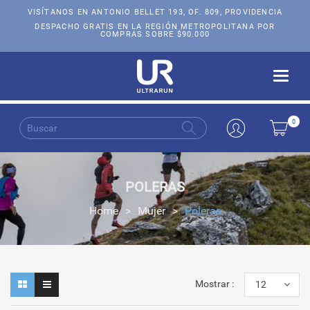
VISÍTANOS EN ANTONIO BELLET 193, OF. 809, PROVIDENCIA
DESPACHO GRATIS EN LA REGIÓN METROPOLITANA POR
COMPRAS SOBRE $90.000
Toggle
naviga
0
POLERAS
Home
>
Mujer
>
Poleras
Mostrar :
12