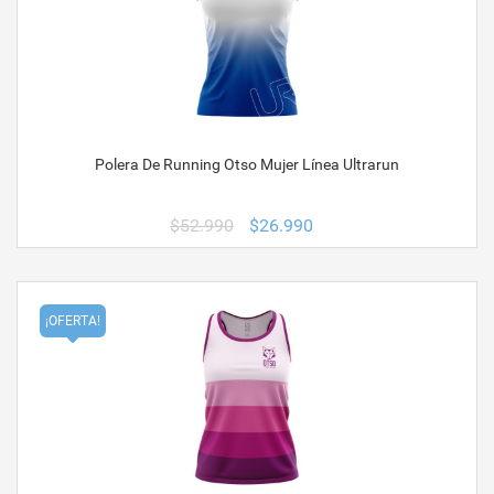
Polera De Running Otso Mujer Línea Ultrarun
El
El
$
52.990
$
26.990
precio
precio
original
actual
era:
es:
$52.990.
$26.990.
¡OFERTA!