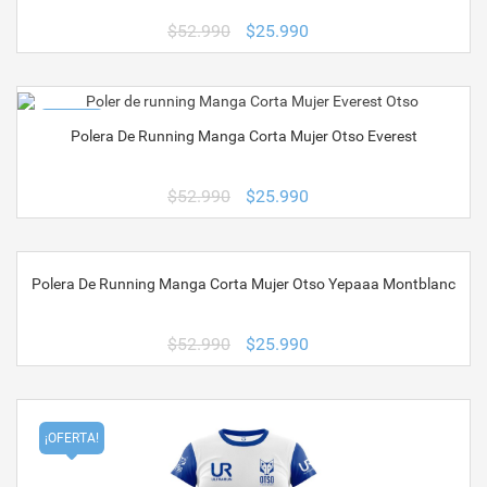
El
El
$
52.990
$
25.990
precio
precio
original
actual
era:
es:
$52.990.
$25.990.
¡OFERTA!
Polera De Running Manga Corta Mujer Otso Everest
El
El
$
52.990
$
25.990
precio
precio
original
actual
era:
es:
$52.990.
$25.990.
Polera De Running Manga Corta Mujer Otso Yepaaa Montblanc
¡OFERTA!
El
El
$
52.990
$
25.990
precio
precio
original
actual
era:
es:
$52.990.
$25.990.
¡OFERTA!