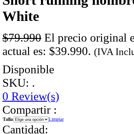
Short running hombr
White
$
79.990
El precio original 
actual es: $39.990.
(IVA Incl
Disponible
SKU: .
0
Review(s)
Compartir :
Talla
Limpiar
Cantidad: